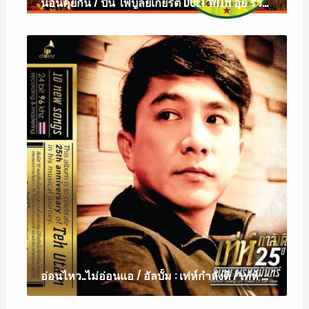
นอนคุยกัน / ปั่น ไพบูลย์เกียรติ DUET WITH อุ้ย รวิวรรณ
อ่อนไหว..ไม่อ่อนแอ / อัลบั้ม : เท่ห์กำลังดี / เท่ห์ (อุเทน พรหมมินทร์)