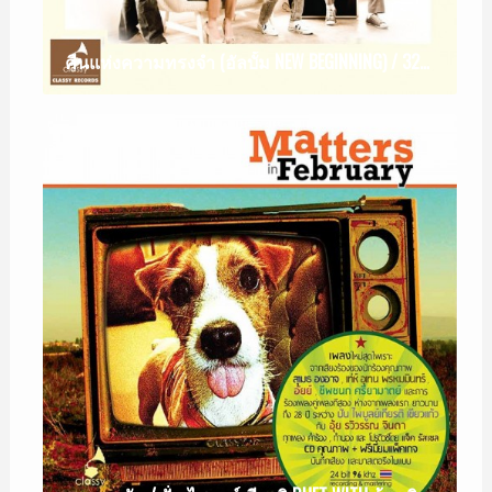
คืนแห่งความทรงจำ (อัลบั้ม NEW BEGINNING) / 32 OCTOBER BAND