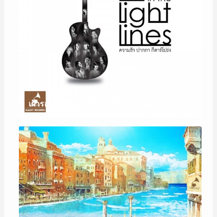
เฝ้ารอ / ALBUM : LOVE IN THE LIGHT LINES / ปั่น (ไพบูลย์เกียรติ เขียวแก้ว