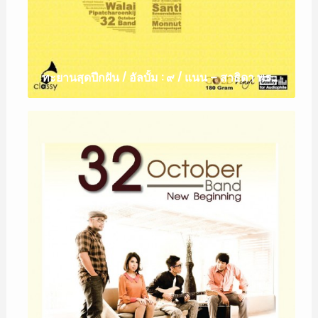
ทะยานสุดปีกฝัน / อัลบั้ม : ๙ / แนน – สาธิดา พรหมพิริยะ