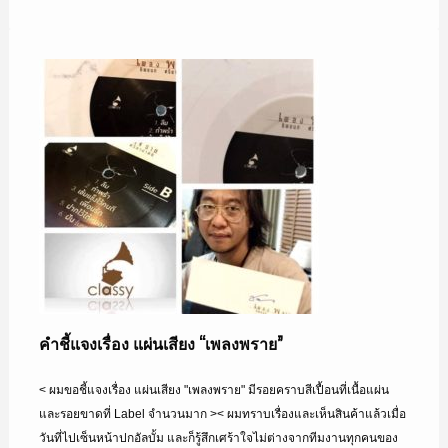
คำชี้แจงเรื่อง แผ่นเสียง “เพลงพราย”
< ผมขอชี้แจงเรื่อง แผ่นเสียง "เพลงพราย" มีรอยคราบสีเปื้อนที่เนื้อแผ่น
และรอยขาดที่ Label จำนวนมาก >< ผมทราบเรื่องและเห็นสินค้าแล้วเมื่อ
วันที่ไปเซ็นหน้าปกอัลบั้ม และก็รู้สึกเศร้าใจไม่ต่างจากทีมงานทุกคนของ